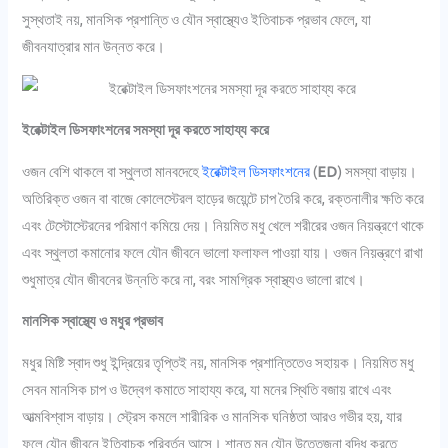
সুস্থতাই নয়, মানসিক প্রশান্তি ও যৌন স্বাস্থ্যেও ইতিবাচক প্রভাব ফেলে, যা
জীবনযাত্রার মান উন্নত করে।
ইরেক্টাইল ডিসফাংশনের সমস্যা দূর করতে সাহায্য করে
ওজন বেশি থাকলে বা স্থুলতা মানবদেহে
ইরেক্টাইল ডিসফাংশনের
(
ED
) সমস্যা বাড়ায়।
অতিরিক্ত ওজন বা বাজে কোলেস্টেরল হাড়ের জয়েন্টে চাপ তৈরি করে, রক্তনালীর ক্ষতি করে
এবং টেস্টোস্টেরনের পরিমাণ কমিয়ে দেয়। নিয়মিত মধু খেলে শরীরের ওজন নিয়ন্ত্রণে থাকে
এবং স্থুলতা কমানোর ফলে যৌন জীবনে ভালো ফলাফল পাওয়া যায়। ওজন নিয়ন্ত্রণে রাখা
শুধুমাত্র যৌন জীবনের উন্নতি করে না, বরং সামগ্রিক স্বাস্থ্যও ভালো রাখে।
মানসিক স্বাস্থ্যে ও মধুর প্রভাব
মধুর মিষ্টি স্বাদ শুধু ইন্দ্রিয়ের তৃপ্তিই নয়, মানসিক প্রশান্তিতেও সহায়ক। নিয়মিত মধু
সেবন মানসিক চাপ ও উদ্বেগ কমাতে সাহায্য করে, যা মনের স্থিতি বজায় রাখে এবং
আত্মবিশ্বাস বাড়ায়। স্ট্রেস কমলে শারীরিক ও মানসিক ঘনিষ্ঠতা আরও গভীর হয়, যার
ফলে যৌন জীবনে ইতিবাচক পরিবর্তন আসে। শান্ত মন যৌন উত্তেজনা বৃদ্ধি করতে