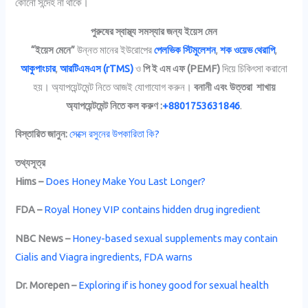
কোনো সন্দেহ না থাকে।
পুরুষের স্বাস্থ্য সমস্যার জন্য ইয়েস মেন
“ইয়েস মেনে”
উন্নত মানের ইউরোপের
পেলভিক স্টিমুলেশন
,
শক ওয়েভ থেরাপি
,
আকুপাংচার
,
আরটিএমএস (rTMS)
ও
পি ই এম এফ (PEMF)
দিয়ে চিকিৎসা করানো
হয়। অ্যাপয়েন্টমেন্ট নিতে আজই যোগাযোগ করুন।
বনানী এবং উত্তরা শাখায়
অ্যাপয়েন্টমেন্ট নিতে কল করুণ :
+8801753631846
.
বিস্তারিত জানুন:
সেক্সে রসুনের উপকারিতা কি?
তথ্যসূত্র
Hims –
Does Honey Make You Last Longer?
FDA –
Royal Honey VIP contains hidden drug ingredient
NBC News –
Honey-based sexual supplements may contain
Cialis and Viagra ingredients, FDA warns
Dr. Morepen –
Exploring if is honey good for sexual health