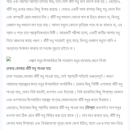
পড়ে এবং আস্তে আস্তে তলিয়ে যায়, তবে সেটি খাঁটি মধু বলে ধারণা করা হয়। এছাড়াও,
খাঁটি মধু চেনার আরও কিছু উপায় রয়েছে। যেমনঃ একটি সাদা কাপড়ে কিছু মধু ফেলে দিন
এবং কাপড়টি রোদে শুকাতে দিন। খাঁটি মধু শুকালে কোনো দাগ বা চিহ্ন থাকবে না, কিন্তু
ভেজাল মধু শুকালে দাগ হয়ে যায়। আসল মধুতে কোনো কৃত্রিম গন্ধ বা রং থাকবে না, এর
স্বাদ ও গন্ধ হবে প্রাকৃতিকভাবে মিষ্টি। আরেকটি পরীক্ষা হলো, একটি কাঠির আগায় মধু
নিয়ে আগুনের কাছে ধরুন। খাঁটি মধু সহজেই পুড়ে যাবে, কিন্তু ভেজাল মধুতে পানি ও
অন্যান্য উপাদান থাকায় তা সহজে পুড়তে চাইবে না।
ঢাকার কোথায় খাঁটি মধু পাওয়া যায়
ঢাকা শহরের কোথায় খাঁটি মধু পাওয়া যায়, সেই প্রশ্নটি সত্যিই গুরুত্বপূর্ণ। কারণ
আমাদের স্বাস্থ্যের জন্য মধুর উপকারিতা অপরিসীম। ঢাকার কিছু নির্দিষ্ট এলাকায় খাঁটি মধু
পাওয়া যায়, যেমন নিউ মার্কেট, গুলশান এবং উত্তরা। নিউ মার্কেটের কিছু বিশ্বস্ত দোকান
এবং গুলশানের বিশেষায়িত স্বাস্থ্য পণ্যের দোকানগুলো খাঁটি মধুর জন্য বিখ্যাত।
এছাড়াও, উত্তরার কিছু স্থানীয় বাজারে খাঁটি মধু পাওয়া যায় (
তিস্তা
অনলাইন শপে মধুর
গুনগত মান ঠিক রেখে খাঁটি মধু বিক্রি করা হয়ে থাকে।)। তবে মনে রাখতে হবে, খাঁটি মধু
কেনার সময় বিশ্বস্ত এবং নির্ভরযোগ্য সূত্র থেকে কেনা উচিত, যাতে এর গুণগত মান নিয়ে