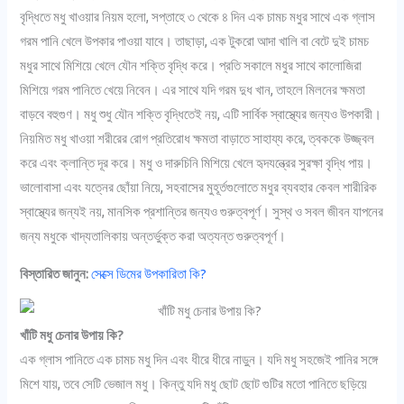
বৃদ্ধিতে মধু খাওয়ার নিয়ম হলো, সপ্তাহে ৩ থেকে ৪ দিন এক চামচ মধুর সাথে এক গ্লাস
গরম পানি খেলে উপকার পাওয়া যাবে। তাছাড়া, এক টুকরো আদা খালি বা বেটে দুই চামচ
মধুর সাথে মিশিয়ে খেলে যৌন শক্তি বৃদ্ধি করে। প্রতি সকালে মধুর সাথে কালোজিরা
মিশিয়ে গরম পানিতে খেয়ে নিবেন। এর সাথে যদি গরম দুধ খান, তাহলে মিলনের ক্ষমতা
বাড়বে বহুগুণ। মধু শুধু যৌন শক্তি বৃদ্ধিতেই নয়, এটি সার্বিক স্বাস্থ্যের জন্যও উপকারী।
নিয়মিত মধু খাওয়া শরীরের রোগ প্রতিরোধ ক্ষমতা বাড়াতে সাহায্য করে, ত্বককে উজ্জ্বল
করে এবং ক্লান্তি দূর করে। মধু ও দারুচিনি মিশিয়ে খেলে হৃদযন্ত্রের সুরক্ষা বৃদ্ধি পায়।
ভালোবাসা এবং যত্নের ছোঁয়া নিয়ে, সহবাসের মুহূর্তগুলোতে মধুর ব্যবহার কেবল শারীরিক
স্বাস্থ্যের জন্যই নয়, মানসিক প্রশান্তির জন্যও গুরুত্বপূর্ণ। সুস্থ ও সবল জীবন যাপনের
জন্য মধুকে খাদ্যতালিকায় অন্তর্ভুক্ত করা অত্যন্ত গুরুত্বপূর্ণ।
বিস্তারিত জানুন:
সেক্সে ডিমের উপকারিতা কি?
খাঁটি মধু চেনার উপায় কি?
এক গ্লাস পানিতে এক চামচ মধু দিন এবং ধীরে ধীরে নাড়ুন। যদি মধু সহজেই পানির সঙ্গে
মিশে যায়, তবে সেটি ভেজাল মধু। কিন্তু যদি মধু ছোট ছোট গুটির মতো পানিতে ছড়িয়ে