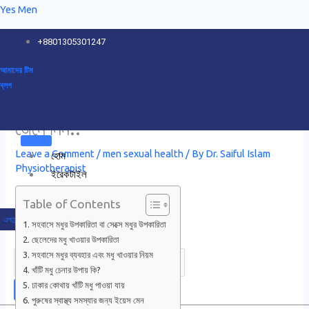
Skip
Yes Men
to
+8801305301247
content
আমাদের টিম
ব্লগ
সেক্সে মধুর উপকারিতা কি? সহবাসে মধুর ব্যবহার
জেনে নিন!!
Leave a Comment
/
men sexual health
/ By
Dr. Saiful Islam
হোম
Physiotherapist
ইরেকটাইল
ডিসফাংশন
Table of Contents
দ্রুত
এপয়েন্টমেন্ট
সহবাসে মধুর উপকারিতা বা সেক্সে মধুর উপকারিতা
বীর্যপাত
ছেলেদের মধু খাওয়ার উপকারিতা
প্রস্টেটাইটিস
সহবাসে মধুর ব্যবহার এবং মধু খাওয়ার নিয়ম
ঘন
খাঁটি মধু চেনার উপায় কি?
ঢাকার কোথায় খাঁটি মধু পাওয়া যায়
ঘন
পুরুষের স্বাস্থ্য সমস্যার জন্য ইয়েস মেন
প্রস্রাব