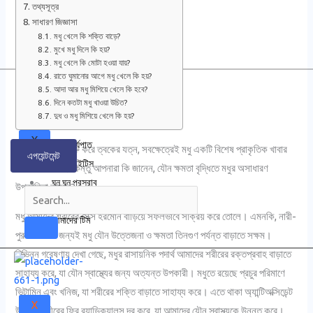
তথ্যসূত্র
Urinary Problem
ক্রনিক
সাধারণ জিজ্ঞাসা
Sexual Dysfunction
পেলভিক
মধু খেলে কি শক্তি বাড়ে?
Prostate Problem
মুখে মধু দিলে কি হয়?
পেইন
মধু খেলে কি মোটা হওয়া যায়?
আমাদের
রাতে ঘুমানোর আগে মধু খেলে কি হয়?
টিম
আদা আর মধু মিশিয়ে খেলে কি হবে?
দিনে কতটা মধু খাওয়া উচিত?
হোম
দুধ ও মধু মিশিয়ে খেলে কি হয়?
ইরেকটাইল ডিসফাংশন
X
দ্রুত বীর্যপাত
সর্দি-কাশি থেকে শুরু করে ত্বকের যত্ন, সবক্ষেত্রেই মধু একটি বিশেষ প্রাকৃতিক খাবার
এপয়েন্টমেন্ট
প্রস্টেটাইটিস
হিসেবে পরিচিত। কিন্তু আপনারা কি জানেন, যৌন ক্ষমতা বৃদ্ধিতে মধুর অসাধারণ
ঘন ঘন প্রস্রাব
উপকারিতা রয়েছে?
ক্রনিক পেলভিক পেইন
মধু আমাদের শরীরের সেক্স হরমোন বাড়িয়ে সফলভাবে সক্রিয় করে তোলে। এমনকি, নারী-
আমাদের টিম
পুরুষ উভয়ের জন্যই মধু যৌন উত্তেজনা ও ক্ষমতা তিনগুণ পর্যন্ত বাড়াতে সক্ষম।
বিভিন্ন গবেষণায় দেখা গেছে, মধুর রাসায়নিক পদার্থ আমাদের শরীরের রক্তপ্রবাহ বাড়াতে
সাহায্য করে, যা যৌন স্বাস্থ্যের জন্য অত্যন্ত উপকারী। মধুতে রয়েছে প্রচুর পরিমাণে
ভিটামিন এবং খনিজ, যা শরীরের শক্তি বাড়াতে সাহায্য করে। এতে থাকা অ্যান্টিঅক্সিডেন্ট
X
উপাদান শরীরের ফ্রি র‍্যাডিক্যালস দূর করে, যা আমাদের যৌন স্বাস্থ্যকে উন্নত করে।