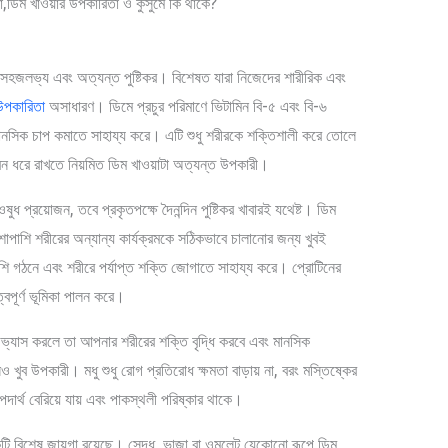
 সহজলভ্য এবং অত্যন্ত পুষ্টিকর। বিশেষত যারা নিজেদের শারীরিক এবং
উপকারিতা
অসাধারণ। ডিমে প্রচুর পরিমাণে ভিটামিন বি-৫ এবং বি-৬
মানসিক চাপ কমাতে সাহায্য করে। এটি শুধু শরীরকে শক্তিশালী করে তোলে
ৌবন ধরে রাখতে নিয়মিত ডিম খাওয়াটা অত্যন্ত উপকারী।
ধ প্রয়োজন, তবে প্রকৃতপক্ষে দৈনন্দিন পুষ্টিকর খাবারই যথেষ্ট। ডিম
াশাপাশি শরীরের অন্যান্য কার্যক্রমকে সঠিকভাবে চালানোর জন্য খুবই
েশি গঠনে এবং শরীরে পর্যাপ্ত শক্তি জোগাতে সাহায্য করে। প্রোটিনের
বপূর্ণ ভূমিকা পালন করে।
অভ্যাস করলে তা আপনার শরীরের শক্তি বৃদ্ধি করবে এবং মানসিক
 খুব উপকারী। মধু শুধু রোগ প্রতিরোধ ক্ষমতা বাড়ায় না, বরং মস্তিষ্কের
 পদার্থ বেরিয়ে যায় এবং পাকস্থলী পরিষ্কার থাকে।
ি বিশেষ জায়গা রয়েছে। সেদ্ধ, ভাজা বা ওমলেট যেকোনো রূপে ডিম