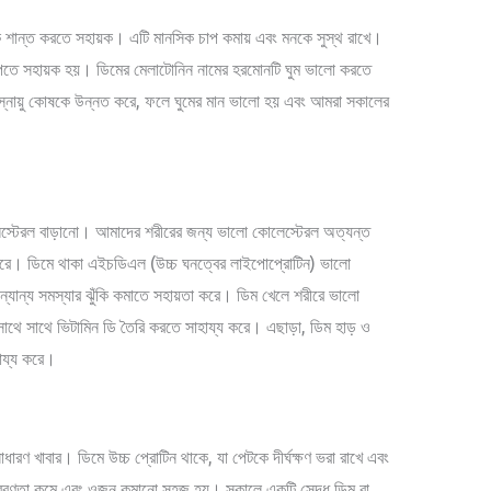
ে শান্ত করতে সহায়ক। এটি মানসিক চাপ কমায় এবং মনকে সুস্থ রাখে।
পেতে সহায়ক হয়। ডিমের মেলাটোনিন নামের হরমোনটি ঘুম ভালো করতে
স্নায়ু কোষকে উন্নত করে, ফলে ঘুমের মান ভালো হয় এবং আমরা সকালের
্টেরল বাড়ানো। আমাদের শরীরের জন্য ভালো কোলেস্টেরল অত্যন্ত
য্য করে। ডিমে থাকা এইচডিএল (উচ্চ ঘনত্বের লাইপোপ্রোটিন) ভালো
অন্যান্য সমস্যার ঝুঁকি কমাতে সহায়তা করে। ডিম খেলে শরীরে ভালো
সাথে সাথে ভিটামিন ডি তৈরি করতে সাহায্য করে। এছাড়া, ডিম হাড় ও
ায্য করে।
রণ খাবার। ডিমে উচ্চ প্রোটিন থাকে, যা পেটকে দীর্ঘক্ষণ ভরা রাখে এবং
প্রবণতা কমে এবং ওজন কমানো সহজ হয়। সকালে একটি সেদ্ধ ডিম বা