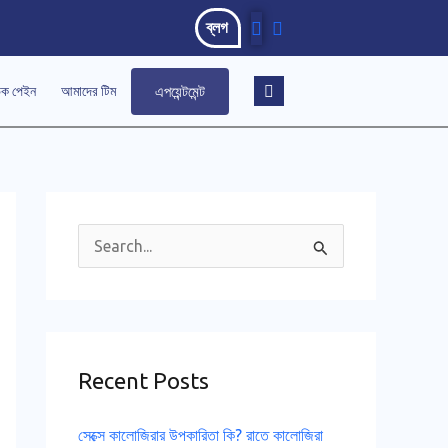
ব্লগ
এপয়েন্টমেন্ট
িক পেইন
আমাদের টিম
S
e
a
r
Recent Posts
c
h
সেক্সে কালোজিরার উপকারিতা কি? রাতে কালোজিরা
f