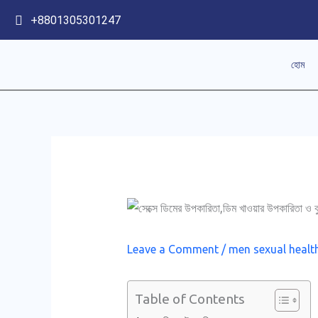
Skip
+8801305301247
to
content
হোম
Leave a Comment
/
men sexual healt
Table of Contents