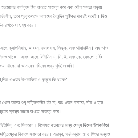
 হরমোনের কার্যক্রম ঠিক রাখতে সাহায্য করে এবং যৌন ক্ষমতা বাড়ায়।
ভরশীল, তবে প্রকৃতপক্ষে আমাদের দৈনন্দিন পুষ্টিকর খাবারই যথেষ্ট। ডিম
ঠিক রাখতে সাহায্য করে।
 আছে ক্যালসিয়াম, আয়রন, ফসফরাস, জিঙ্ক, এবং থায়ামাইন। এছাড়াও
াসিডও থাকে। আরও আছে ভিটামিন এ, ডি, ই, এবং কে, যেগুলো চর্বির
াসিডও থাকে, যা আমাদের শরীরের জন্য খুবই জরুরি।
খেলে আমরা শুধু শক্তিশালীই হই না, বরং ওজন কমাতে, দাঁত ও হাড়
চুলের স্বাস্থ্য ভালো রাখতে সাহায্য করে।
ন, ভিটামিন, এবং মিনারেল। বিশেষত বাচ্চাদের জন্য
সেদ্ধ ডিমের উপকারিতা
স্তিষ্কের বিকাশে সহায়তা করে। এছাড়া, গর্ভাবস্থায় মা ও শিশুর জন্যও