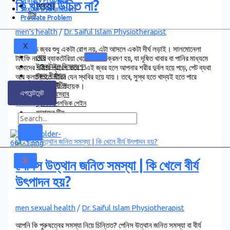
Urinary Problem
কি খাওয়া উচিত না?
আমাদের
Sexual Dysfunction
টিম
Prostate Problem
men's health
/
Dr. Saiful Islam Physiotherapist
X
টাইফয়েড জ্বর শুধু একটা রোগ নয়, এটা আসলে একটা দীর্ঘ লড়াই। সালমোনেলা
হোম
টাইফি নামের ব্যাকটেরিয়া থেকে এই সংক্রমণ হয়, যা দূষিত খাবার বা পানির মাধ্যমে
ইরেকটাইল ডিসফাংশন
আমাদের শরীরে প্রবেশ করে। এই জ্বর হলে আপনার শরীর দুর্বল হয়ে পড়ে, পেট ব্যথা
দ্রুত বীর্যপাত
আর ক্লান্তিতে জীবন যেন স্থবির হয়ে যায়। তবে, সুস্থ হতে খাদ্যই হতে পারে
প্রস্টেটাইটিস
আপনার শক্তিশালী সহায়ক।
এপয়েন্টমেন্ট
ঘন ঘন প্রস্রাব
Read More »
ক্রনিক পেলভিক পেইন
আমাদের টিম
X
পেনিস উত্থান জনিত সমস্যা | কি খেলে বীর্য
উৎপাদন হয়?
men sexual health
/
Dr. Saiful Islam Physiotherapist
আপনি কি পুরুষত্বের সমস্যা নিয়ে চিন্তিত? পেনিস উত্থান জনিত সমস্যা বা বীর্য