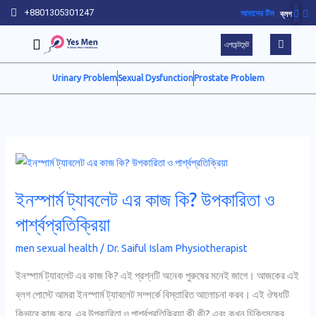
Skip
+8801305301247
আমাদের টিম
ব্লগ
to
এপয়েন্টমেন্ট
content
Urinary Problem
Sexual Dysfunction
Prostate Problem
ইনস্পার্ম
ট্যাবলেট
ইনস্পার্ম ট্যাবলেট এর কাজ কি? উপকারিতা ও
এর
কাজ
পার্শ্বপ্রতিক্রিয়া
কি?
men sexual health
/
Dr. Saiful Islam Physiotherapist
উপকারিতা
ও
ইনস্পার্ম ট্যাবলেট এর কাজ কি? এই প্রশ্নটি অনেক পুরুষের মনেই জাগে। আজকের এই
পার্শ্বপ্রতিক্রিয়া
ব্লগ পোস্টে আমরা ইনস্পার্ম ট্যাবলেট সম্পর্কে বিস্তারিত আলোচনা করব। এই ঔষধটি
কিভাবে কাজ করে, এর উপকারিতা ও পার্শ্বপ্রতিক্রিয়া কী কী? এবং কখন চিকিৎসকের