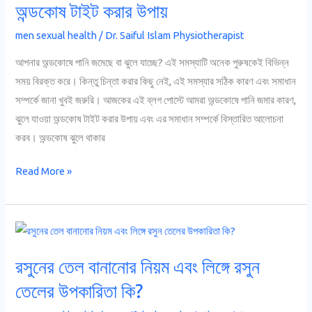
কারণ
অন্ডকোষ টাইট করার উপায়
|
men sexual health
/
Dr. Saiful Islam Physiotherapist
ঝুলে
যাওয়া
আপনার অন্ডকোষে পানি জমেছে বা ঝুলে যাচ্ছে? এই সমস্যাটি অনেক পুরুষকেই বিভিন্ন
অন্ডকোষ
সময় বিরক্ত করে। কিন্তু চিন্তা করার কিছু নেই, এই সমস্যার সঠিক কারণ এবং সমাধান
টাইট
সম্পর্কে জানা খুবই জরুরি। আজকের এই ব্লগ পোস্টে আমরা অন্ডকোষে পানি জমার কারণ,
করার
ঝুলে যাওয়া অন্ডকোষ টাইট করার উপায় এবং এর সমাধান সম্পর্কে বিস্তারিত আলোচনা
উপায়
করব। অন্ডকোষ ঝুলে থাকার
Read More »
রসুনের
তেল
রসুনের তেল বানানোর নিয়ম এবং লিঙ্গে রসুন
বানানোর
নিয়ম
তেলের উপকারিতা কি?
এবং