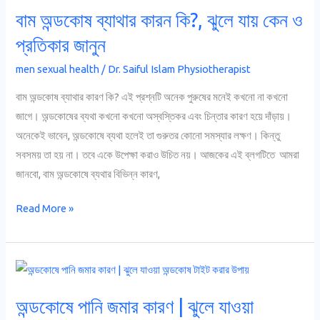
বাম অন্ডকোষ ব্যাথার কারন কি?, ঝুলে যায় কেন ও
ব্যাথার
কারন
প্রতিকার জানুন
কি?,
men sexual health
/
Dr. Saiful Islam Physiotherapist
ঝুলে
যায়
বাম অন্ডকোষ ব্যাথার কারণ কি? এই প্রশ্নটি অনেক পুরুষের মনেই কখনো না কখনো
কেন
জাগে। অন্ডকোষের ব্যথা কখনো কখনো অস্বস্তিকর এবং চিন্তার কারণ হয়ে দাঁড়ায়।
ও
অনেকেই ভাবেন, অন্ডকোষে ব্যথা হলেই তা গুরুতর কোনো সমস্যার লক্ষণ। কিন্তু
প্রতিকার
সবসময় তা হয় না। তবে একে উপেক্ষা করাও উচিত নয়। আজকের এই ব্লগটিতে আমরা
জানুন
জানবো, বাম অন্ডকোষে ব্যথার বিভিন্ন কারণ,
Read More »
অন্ডকোষে
পানি
অন্ডকোষে পানি জমার কারণ | ঝুলে যাওয়া
জমার