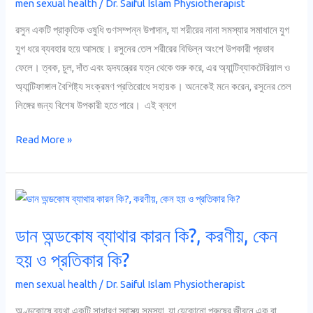
men sexual health
/
Dr. Saiful Islam Physiotherapist
লিঙ্গে
রসুন
রসুন একটি প্রাকৃতিক ওষুধি গুণসম্পন্ন উপাদান, যা শরীরের নানা সমস্যার সমাধানে যুগ
তেলের
যুগ ধরে ব্যবহার হয়ে আসছে। রসুনের তেল শরীরের বিভিন্ন অংশে উপকারী প্রভাব
উপকারিতা
ফেলে। ত্বক, চুল, দাঁত এবং হৃদযন্ত্রের যত্ন থেকে শুরু করে, এর অ্যান্টিব্যাকটেরিয়াল ও
কি?
অ্যান্টিফাঙ্গাল বৈশিষ্ট্য সংক্রমণ প্রতিরোধে সহায়ক। অনেকেই মনে করেন, রসুনের তেল
লিঙ্গের জন্য বিশেষ উপকারী হতে পারে। এই ব্লগে
Read More »
ডান
অন্ডকোষ
ডান অন্ডকোষ ব্যাথার কারন কি?, করণীয়, কেন
ব্যাথার
কারন
হয় ও প্রতিকার কি?
কি?,
men sexual health
/
Dr. Saiful Islam Physiotherapist
করণীয়,
কেন
অণ্ডকোষে ব্যথা একটি সাধারণ স্বাস্থ্য সমস্যা, যা যেকোনো পুরুষের জীবনে এক বা