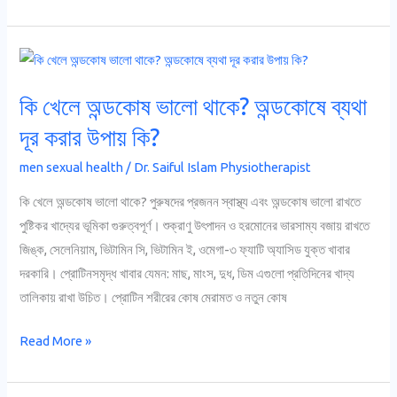
কি
খেলে
কি খেলে অন্ডকোষ ভালো থাকে? অন্ডকোষে ব্যথা
অন্ডকোষ
ভালো
দূর করার উপায় কি?
থাকে?
men sexual health
/
Dr. Saiful Islam Physiotherapist
অন্ডকোষে
ব্যথা
কি খেলে অন্ডকোষ ভালো থাকে? পুরুষদের প্রজনন স্বাস্থ্য এবং অন্ডকোষ ভালো রাখতে
দূর
পুষ্টিকর খাদ্যের ভূমিকা গুরুত্বপূর্ণ। শুক্রাণু উৎপাদন ও হরমোনের ভারসাম্য বজায় রাখতে
করার
জিঙ্ক, সেলেনিয়াম, ভিটামিন সি, ভিটামিন ই, ওমেগা-৩ ফ্যাটি অ্যাসিড যুক্ত খাবার
উপায়
দরকারি। প্রোটিনসমৃদ্ধ খাবার যেমন: মাছ, মাংস, দুধ, ডিম এগুলো প্রতিদিনের খাদ্য
কি?
তালিকায় রাখা উচিত। প্রোটিন শরীরের কোষ মেরামত ও নতুন কোষ
Read More »