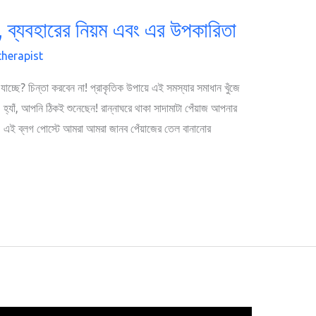
ম, ব্যবহারের নিয়ম এবং এর উপকারিতা
therapist
 যাচ্ছে? চিন্তা করবেন না! প্রাকৃতিক উপায়ে এই সমস্যার সমাধান খুঁজে
াঁ, আপনি ঠিকই শুনেছেন! রান্নাঘরে থাকা সাদামাটা পেঁয়াজ আপনার
। এই ব্লগ পোস্টে আমরা আমরা জানব পেঁয়াজের তেল বানানোর