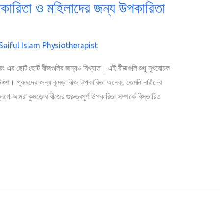
উপকারিতা ও মহিলাদের জন্য উপকারিতা
 Saiful Islam Physiotherapist
য়, বরং এর ছোট ছোট বীজগুলির জন্যও বিখ্যাত। এই বীজগুলি শুধু মুখরোচক
পুষ্টিগুণ। পুরুষদের জন্য কুমড়া বীজ উপকারিতা অনেক, তেমনি নারীদের
গে আমরা কুমড়োর বীজের গুরুত্বপূর্ণ উপকারিতা সম্পর্কে বিস্তারিত