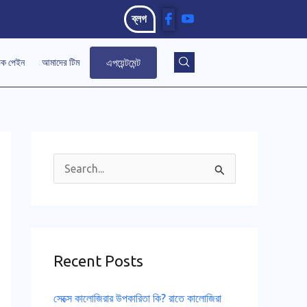
ব্লগ
এপয়েন্টমেন্ট
িক পেইন
আমাদের টিম
S
e
a
r
Recent Posts
c
h
সেক্সে কালোজিরার উপকারিতা কি? রাতে কালোজিরা
f