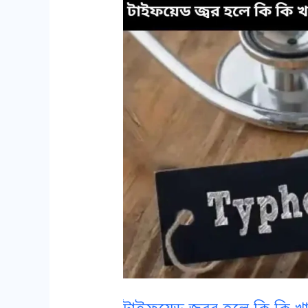
জ্বর
হলে
কি
কি
খাওয়া
উচিত?
এবং
কি
খাওয়া
উচিত
না?
টাইফয়েড জ্বর হলে কি কি খা