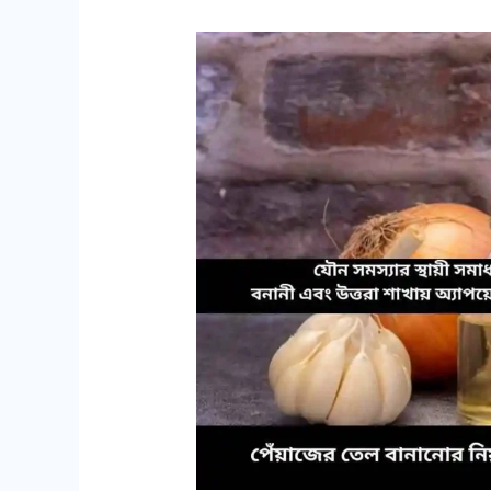
পেঁয়াজের
তেল
বানানোর
নিয়ম,
ব্যবহারের
নিয়ম
এবং
এর
উপকারিতা