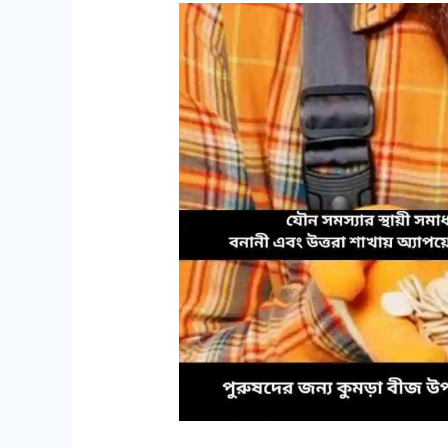
পুরুষদের
জন্য
কুমড়া
বীজ
উপকারিতা
ও
মহিলাদের
জন্য
উপকারিতা
কি?