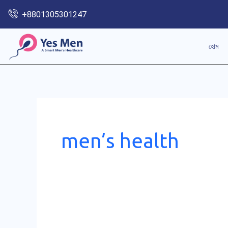
Skip
+8801305301247
to
content
হোম
men’s health