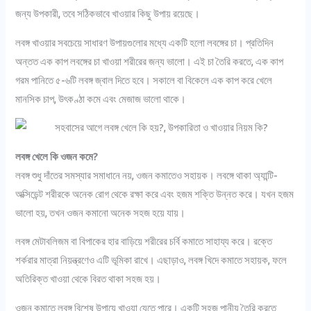
জন্য উপকারী, তবে সঠিকভাবে খাওয়ার কিছু উপায় রয়েছে।
লবঙ্গ খাওয়ার সবচেয়ে সাধারণ উপায়গুলোর মধ্যে একটি হলো লবঙ্গের চা। প্রতিদিন
অন্তত এক কাপ লবঙ্গের চা খাওয়া শরীরের জন্য ভালো। এই চা তৈরি করতে, এক কাপ
গরম পানিতে ৫-৬টি লবঙ্গ জ্বাল দিতে হবে। সকালে বা বিকেলে এক কাপ করে খেলে
মানসিক চাপ, উৎকণ্ঠা কমে এবং মেজাজ ভালো থাকে।
লবঙ্গ খেলে কি ওজন কমে?
লবঙ্গ শুধু দাঁতের সমস্যার সমাধানে নয়, ওজন কমাতেও সহায়ক। লবঙ্গে থাকা অ্যান্টি-
অক্সিডেন্ট শরীরকে অনেক রোগ থেকে রক্ষা করে এবং হজম শক্তি উন্নত করে। যখন হজম
ভালো হয়, তখন ওজন কমানো অনেক সহজ হয়ে যায়।
লবঙ্গ মেটাবলিজম বা বিপাকের হার বাড়িয়ে শরীরের চর্বি কমাতে সাহায্য করে। রক্তে
শর্করার মাত্রা নিয়ন্ত্রণেও এটি ভূমিকা রাখে। এছাড়াও, লবঙ্গ খিদে কমাতে সহায়ক, ফলে
অতিরিক্ত খাওয়া থেকে বিরত থাকা সহজ হয়।
ওজন কমাতে লবঙ্গ বিশেষ উপায়ে খাওয়া যেতে পারে। একটি সহজ পানীয় তৈরি করতে