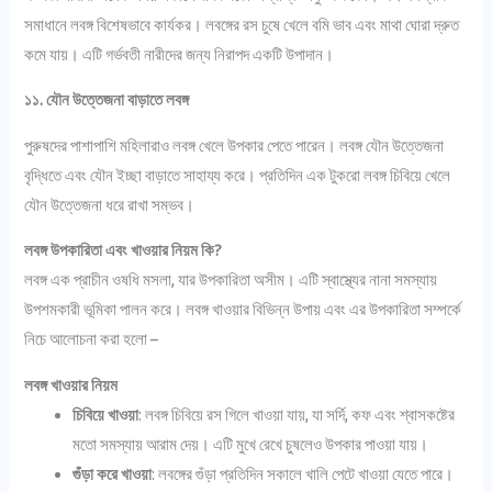
সমাধানে লবঙ্গ বিশেষভাবে কার্যকর। লবঙ্গের রস চুষে খেলে বমি ভাব এবং মাথা ঘোরা দ্রুত
কমে যায়। এটি গর্ভবতী নারীদের জন্য নিরাপদ একটি উপাদান।
১১. যৌন উত্তেজনা বাড়াতে লবঙ্গ
পুরুষদের পাশাপাশি মহিলারাও লবঙ্গ খেলে উপকার পেতে পারেন। লবঙ্গ যৌন উত্তেজনা
বৃদ্ধিতে এবং যৌন ইচ্ছা বাড়াতে সাহায্য করে। প্রতিদিন এক টুকরো লবঙ্গ চিবিয়ে খেলে
যৌন উত্তেজনা ধরে রাখা সম্ভব।
লবঙ্গ উপকারিতা এবং খাওয়ার নিয়ম কি?
লবঙ্গ এক প্রাচীন ওষধি মসলা, যার উপকারিতা অসীম। এটি স্বাস্থ্যের নানা সমস্যায়
উপশমকারী ভূমিকা পালন করে। লবঙ্গ খাওয়ার বিভিন্ন উপায় এবং এর উপকারিতা সম্পর্কে
নিচে আলোচনা করা হলো –
লবঙ্গ খাওয়ার নিয়ম
চিবিয়ে খাওয়া
: লবঙ্গ চিবিয়ে রস গিলে খাওয়া যায়, যা সর্দি, কফ এবং শ্বাসকষ্টের
মতো সমস্যায় আরাম দেয়। এটি মুখে রেখে চুষলেও উপকার পাওয়া যায়।
গুঁড়া করে খাওয়া
: লবঙ্গের গুঁড়া প্রতিদিন সকালে খালি পেটে খাওয়া যেতে পারে।