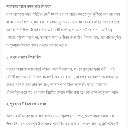
সহবাসের আগে লবঙ্গ খেলে কি হয়?
লবঙ্গ আমাদের সবার পরিচিত একটি মসলা। লবঙ্গ গাছের শুকনো ফুল কুঁড়িকে বলা হয় লবঙ্গ
বা লং। এর বিশেষ সুবাসের জন্য আমরা মূলত রান্নায় লবঙ্গ ব্যবহার করি। তবে এর চেয়ে
অনেক বেশি উপকারী গুণ রয়েছে এই ছোট্ট মসলার, যা অনেকেই জানি না। এটি শুধু
খাবারের স্বাদই বাড়ায় না, স্বাস্থ্যের জন্যও ভীষণ উপকারী। বিশেষ করে, যৌনশক্তি বৃদ্ধি
ও পুরুষদের উর্বরতা রক্ষায় লবঙ্গের ভূমিকা অনেক।
১. সেক্সে লবঙ্গের উপকারিতা
লবঙ্গের অন্যতম গুরুত্বপূর্ণ উপাদান হলো ইউজেনল, যা এর সুবাসের জন্য দায়ী। এই
যৌগটি শুধুমাত্র যৌনশক্তি বাড়াতেই সাহায্য করে না, মানসিক ক্লান্তি ও অবসাদও দূর
করে। অনেক সময় মানসিক চাপ, অবসাদ বা শারীরিক দুর্বলতার কারণে আমাদের
যৌনশক্তি কমে যায়। লবঙ্গের নিয়মিত সেবনে শরীর চাঙ্গা হয় এবং যৌন উত্তেজনা বাড়ে।
২. পুরুষদের উর্বরতা রক্ষায় লবঙ্গ
আমাদের জীবনযাত্রার খারাপ প্রভাব যেমন: ধূমপান, মদ্যপান, খারাপ খাদ্যাভ্যাস এবং
দীর্ঘস্থায়ী রোগ শুক্রাণুর উৎপাদনকে প্রভাবিত করতে পারে। লবঙ্গে থাকা অ্যান্টিঅক্সিডেন্ট