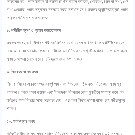
অস্বস্তি হয়। লবঙ্গ চিবালে বা লবঙ্গের চা পান করলে বদহজম, পেটব্যথা, খিদে না লাগা, পেট
ফাঁপা এমনকি পেটের অন্যান্য সমস্যার দ্রুত সমাধান হয়। লবঙ্গের অ্যান্টিঅক্সিডেন্ট পেটের
অসুখও প্রতিরোধ করতে সক্ষম।
৮. শারীরিক ব্যথা ও প্রদাহ কমাতে লবঙ্গ
লবঙ্গের প্রদাহরোধী উপাদান শরীরের বিভিন্ন ব্যথা, যেমন মাথাব্যথা, আর্থ্রাইটিসের ব্যথা
এবং অন্যান্য যেকোনো ধরণের শারীরিক অস্বস্তি কমাতে খুবই কার্যকর। মাথাব্যথা হলে
লবঙ্গ চা খাওয়া যেতে পারে। এটি দ্রুত ব্যথা উপশম করে।
৯. লিভারের যত্নে লবঙ্গ
লিভার শরীরের অন্যতম গুরুত্বপূর্ণ অঙ্গ এবং লিভারের সঠিক যত্ন নিতে হলে লবঙ্গ খুব
কার্যকর। লবঙ্গে থাকা থায়মল এবং ইউজেনল লিভারের কোষ পুনর্গঠনে সাহায্য করে এবং
ক্ষতিকর পদার্থ লিভার থেকে বের করে দেয়। এর ফলে লিভার ভালো থাকে এবং শরীর সুস্থ
থাকে।
১০. গর্ভাবস্থায় লবঙ্গ
গর্ভবতী নারীরা অনেক সময় সকালে বমির মতো অস্বস্তি অনুভব করেন। এই সমস্যার