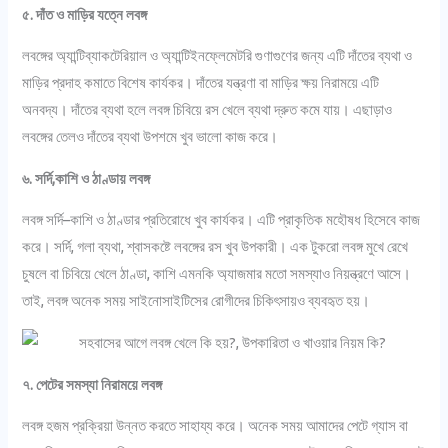
৫. দাঁত ও মাড়ির যত্নে লবঙ্গ
লবঙ্গের অ্যান্টিব্যাকটেরিয়াল ও অ্যান্টিইনফ্লেমেটরি গুণাগুণের জন্য এটি দাঁতের ব্যথা ও
মাড়ির প্রদাহ কমাতে বিশেষ কার্যকর। দাঁতের যন্ত্রণা বা মাড়ির ক্ষয় নিরাময়ে এটি
অনবদ্য। দাঁতের ব্যথা হলে লবঙ্গ চিবিয়ে রস খেলে ব্যথা দ্রুত কমে যায়। এছাড়াও
লবঙ্গের তেলও দাঁতের ব্যথা উপশমে খুব ভালো কাজ করে।
৬. সর্দি,কাশি ও ঠাণ্ডায় লবঙ্গ
লবঙ্গ সর্দি–কাশি ও ঠাণ্ডার প্রতিরোধে খুব কার্যকর। এটি প্রাকৃতিক মহৌষধ হিসেবে কাজ
করে। সর্দি, গলা ব্যথা, শ্বাসকষ্টে লবঙ্গের রস খুব উপকারী। এক টুকরো লবঙ্গ মুখে রেখে
চুষলে বা চিবিয়ে খেলে ঠাণ্ডা, কাশি এমনকি অ্যাজমার মতো সমস্যাও নিয়ন্ত্রণে আসে।
তাই, লবঙ্গ অনেক সময় সাইনোসাইটিসের রোগীদের চিকিৎসায়ও ব্যবহৃত হয়।
৭. পেটের সমস্যা নিরাময়ে লবঙ্গ
লবঙ্গ হজম প্রক্রিয়া উন্নত করতে সাহায্য করে। অনেক সময় আমাদের পেটে গ্যাস বা