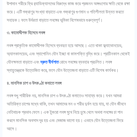
উপাদান শরীরে ফ্রি র‍্যাডিক্যালদের বিরুদ্ধে কাজ করে প্রজনন অঙ্গগুলোর ক্ষতি থেকে রক্ষা
করে। এটি শুক্রাণুর সংখ্যা বাড়াতে এবং শুক্রাণুর গুণমান ও গতিশীলতা উন্নত করতে
সহায়ক। ফলে উর্বরতা বাড়াতে লবঙ্গের ভূমিকা বিশেষভাবে গুরুত্বপূর্ণ।
৩. কামোদ্দীপক হিসেবে লবঙ্গ
লবঙ্গ প্রাকৃতিক কামোদ্দীপক হিসেবে ব্যবহৃত হয়ে আসছে। এতে থাকা ফ্ল্যাভোনয়েড,
অ্যালকালয়েড, এবং স্যাপোনিন যৌন ইচ্ছা বা কামশক্তি বৃদ্ধি করে। প্রাচীনকাল থেকেই
যৌনক্ষমতা বাড়াতে এবং
দ্রুত বীর্যপাত
রোধে লবঙ্গের ব্যবহার প্রচলিত। লবঙ্গ
স্নায়ুতন্ত্রকে উত্তেজিত করে, ফলে যৌন উত্তেজনা বাড়াতে এটি বিশেষ কার্যকর।
৪. মানসিক চাপ ও উৎকণ্ঠা কমাতে লবঙ্গ
লবঙ্গ শুধু শারীরিক নয়, মানসিক চাপ ও উৎকণ্ঠা কমাতেও সাহায্য করে। যখন আমরা
অতিরিক্ত চাপের মধ্যে থাকি, তখন আমাদের মন ও শরীর দুর্বল হয়ে যায়, যা যৌন জীবনে
নেতিবাচক প্রভাব ফেলে। এক টুকরো লবঙ্গ মুখে নিয়ে চুষে খেলে অথবা লবঙ্গের চা পান
করলে মানসিক অবসাদ দূর হয় এবং মেজাজ ভালো হয়। এভাবে যৌন উত্তেজনা ফিরে
আসে।