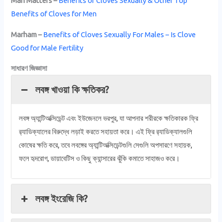
Man Matters –
Benefits of Cloves Sexually & Other Top
Benefits of Cloves for Men
Marham –
Benefits of Cloves Sexually For Males – Is Clove
Good for Male Fertility
সাধারণ জিজ্ঞাসা
লবঙ্গ খাওয়া কি ক্ষতিকর?
লবঙ্গ অ্যান্টিঅক্সিডেন্ট এবং ইউজেনলে ভরপুর, যা আপনার শরীরকে ক্ষতিকারক ফ্রি
র‌্যাডিক্যালের বিরুদ্ধে লড়াই করতে সহায়তা করে। এই ফ্রি র‌্যাডিক্যালগুলি
কোষের ক্ষতি করে, তবে লবঙ্গের অ্যান্টিঅক্সিডেন্টগুলি সেগুলি অপসারণে সহায়ক,
ফলে হৃদরোগ, ডায়াবেটিস ও কিছু ক্যান্সারের ঝুঁকি কমাতে সাহাজও করে।
লবঙ্গ ইংরেজি কি?