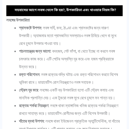
লবঙ্গের উপকারিতা
শ্বাসকষ্টে উপশম
: লবঙ্গ সর্দি, কফ, ঠাণ্ডা এবং শ্বাসকষ্টের জন্য দারুণ
উপকারী। অ্যাজমার মতো শ্বাসজনিত সমস্যায়ও লবঙ্গ চিবিয়ে খেলে বা মুখে
রেখে চুষলে উপকার পাওয়া যায়।
পাচনতন্ত্রের জন্য ভালো
: বদহজম, পেট ফাঁপা, বা খেতে ইচ্ছে না করলে লবঙ্গ
চমৎকার কাজ করে। এটি পেটের অস্বস্তি দূর করে এবং হজম প্রক্রিয়াকে
উন্নত করে।
রক্ত পরিশোধন
: লবঙ্গ রক্তের শুদ্ধি ঘটায় এবং রক্ত পরিশোধন করতে বিশেষ
ভূমিকা রাখে। ডায়াবেটিস রোগ নিয়ন্ত্রণেও লবঙ্গ সহায়ক।
স্ট্রেস দূর করে
: লবঙ্গের একটি বড় উপকারিতা হলো এটি স্ট্রেস কমায় এবং
মানসিক প্রশান্তি দেয়। এক টুকরো লবঙ্গ মুখে রেখে চুষলে মন শান্ত হয়।
রক্তের শর্করা নিয়ন্ত্রণ
: লবঙ্গে থাকা ম্যাঙ্গানিজ খনিজ রক্তের শর্করা নিয়ন্ত্রণে
রাখতে সাহায্য করে। ডায়াবেটিস রোগীদের জন্য এটি বিশেষ উপকারী।
দাঁতের ব্যথা উপশম
: লবঙ্গে থাকা ইউজেনল প্রাকৃতিক অ্যান্টিসেপ্টিক, যা দাঁতের
ব্যথা উপশমে কার্যকর। এটি প্রদাহ কমাতে এবং ক্ষত নিরাময়ে সহায়ক।