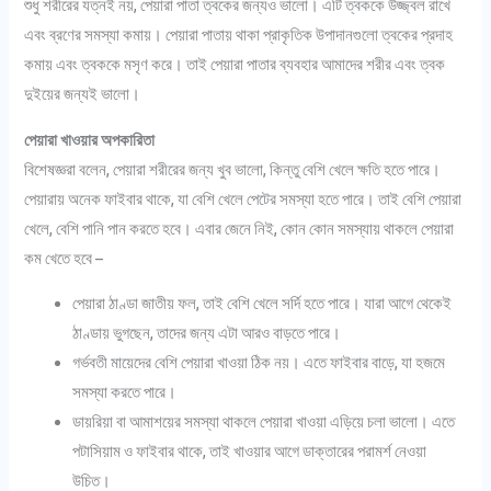
শুধু শরীরের যত্নই নয়, পেয়ারা পাতা ত্বকের জন্যও ভালো। এটি ত্বককে উজ্জ্বল রাখে
এবং ব্রণের সমস্যা কমায়। পেয়ারা পাতায় থাকা প্রাকৃতিক উপাদানগুলো ত্বকের প্রদাহ
কমায় এবং ত্বককে মসৃণ করে। তাই পেয়ারা পাতার ব্যবহার আমাদের শরীর এবং ত্বক
দুইয়ের জন্যই ভালো।
পেয়ারা খাওয়ার অপকারিতা
বিশেষজ্ঞরা বলেন, পেয়ারা শরীরের জন্য খুব ভালো, কিন্তু বেশি খেলে ক্ষতি হতে পারে।
পেয়ারায় অনেক ফাইবার থাকে, যা বেশি খেলে পেটের সমস্যা হতে পারে। তাই বেশি পেয়ারা
খেলে, বেশি পানি পান করতে হবে। এবার জেনে নিই, কোন কোন সমস্যায় থাকলে পেয়ারা
কম খেতে হবে –
পেয়ারা ঠাণ্ডা জাতীয় ফল, তাই বেশি খেলে সর্দি হতে পারে। যারা আগে থেকেই
ঠাণ্ডায় ভুগছেন, তাদের জন্য এটা আরও বাড়তে পারে।
গর্ভবতী মায়েদের বেশি পেয়ারা খাওয়া ঠিক নয়। এতে ফাইবার বাড়ে, যা হজমে
সমস্যা করতে পারে।
ডায়রিয়া বা আমাশয়ের সমস্যা থাকলে পেয়ারা খাওয়া এড়িয়ে চলা ভালো। এতে
পটাসিয়াম ও ফাইবার থাকে, তাই খাওয়ার আগে ডাক্তারের পরামর্শ নেওয়া
উচিত।