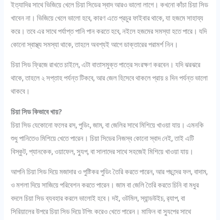
ইত্যাদির সাথে ভিজিয়ে খেলে চিয়া সিডের স্বাদ আরও ভালো লাগে। কখনো কাঁচা চিয়া সিড
খাবেন না। ভিজিয়ে খেলে ভালো হবে, কারণ এতে প্রচুর ফাইবার থাকে, যা হজমে সাহায্য
করে। তবে এর সাথে পর্যাপ্ত পানি পান করতে হবে, নইলে হজমের সমস্যা হতে পারে। যদি
কোনো স্বাস্থ্য সমস্যা থাকে, তাহলে অবশ্যই আগে ডাক্তারের পরামর্শ নিন।
চিয়া সিড ফ্রিজে রাখতে চাইলে, এটা বাতাসমুক্ত পাত্রে সংরক্ষণ করবেন। যদি ঝরঝরে
থাকে, তাহলে ২ সপ্তাহ পর্যন্ত টিকবে, আর জেল হিসেবে থাকলে প্রায় ৪ দিন পর্যন্ত ভালো
থাকবে।
চিয়া সিড কিভাবে খায়?
চিয়া সিড যেকোনো ফলের রস, পুডিং, জাম, বা জেলির সাথে মিশিয়ে খাওয়া যায়। এমনকি
শুধু পানিতেও মিশিয়ে খেতে পারেন। চিয়া সিডের নিজস্ব কোনো স্বাদ নেই, তাই এটি
বিস্কুট, প্যানকেক, ওয়াফেল, স্যুপ, বা সালাদের সাথে সহজেই মিশিয়ে খাওয়া যায়।
আপনি চিয়া সিড দিয়ে মজাদার ও পুষ্টিকর পুডিং তৈরি করতে পারেন, আর পছন্দের ফল, বাদাম,
ও মশলা দিয়ে সাজিয়ে পরিবেশন করতে পারেন। জাম বা জেলি তৈরি করতে চিনি বা মধুর
বদলে চিয়া সিড ব্যবহার করলে ভালোই হবে। দই, ওটমিল, স্যান্ডউইচ, র‍্যাপ, বা
সিরিয়ালের উপরে চিয়া সিড দিয়ে টপিং করেও খেতে পারেন। মাফিন বা স্যুপের সাথে