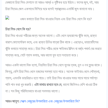
ভেজানো চিয়া সিড মেশালে তা আরও আর্দ্র ও পুষ্টিকর হয়ে উঠবে। ফলের জুস, দই, আর
চিয়া সিডের জেল একসাথে মিশিয়ে ঘরে বসেই স্বাস্থ্যকর এনার্জি জুস বানানো যায়।
চিয়া সিড খেলে কি হয়?
চিয়া সিড খাওয়া শরীরের জন্য অনেক ভালো। এটা খেলে হৃদরোগের ঝুঁকি কমে, রক্তে
খারাপ কোলেস্টেরল কমে, এবং রক্তে চিনির মাত্রা ঠিক থাকে। এছাড়াও, ডায়াবেটিসের
ঝুঁকি কমাতে সাহায্য করে। চিয়া সিড শরীর থেকে ক্ষতিকর টক্সিন বা বর্জ্য পদার্থ বের করতে
সাহায্য করে, পেটে গ্যাস কমায়, আর ভালো ঘুম হতে সহায়তা করে।
আরও একটা ভালো দিক হলো, নিয়মিত চিয়া সিড খেলে মুখের ত্বক, চুল ও নখ সুন্দর থাকে।
কিন্তু, বেশি চিয়া সিড খেলে হজমের সমস্যা হতে পারে। অনেক ফাইবার খেলে পেটব্যথা,
গ্যাস, এমনকি ডায়রিয়াও হতে পারে। তাই চিয়া সিড খাওয়ার সময় সাথে সাথে পর্যাপ্ত
পানি পান করা খুব জরুরি।
এটা মাথায় রাখতে হবে যে
, ভালো জিনিসও বেশি খাওয়া ঠিক
না। সব কিছু পরিমিতভাবে খাওয়া সবসময় ভালো।
আরও জানুন:
সেক্সে খেজুরের উপকারিতা এবং খেজুরের উপকারিতা কি?