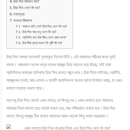
চিয়া সিড কিভাবে খায়?
চিয়া সিড খেলে কি হয়?
তথ্যসূত্র
সাধারণ জিজ্ঞাসা
সকালে খালি পেটে চিয়া সিড খেলে কি হয়?
চিয়া সিড আর মধু খেলে কি হয়?
প্রতিদিন কত চিয়া বীজ খেলে ওজন কমে?
চিয়া বীজ রান্না করলে কি পুষ্টি নষ্ট হয়?
চিয়া সিড আমরা অনেকেই সুপারফুড হিসেবে চিনি। এটা আমাদের শরীরের জন্য খুবই
ভালো। আজকাল অনেক মানুষ তাদের স্বাস্থ্য নিয়ে সচেতন হয়ে উঠছে, তাই তারা
প্রতিদিনের খাবারের তালিকায় চিয়া সিড রাখতে পছন্দ করে। চিয়া সিডে ফাইবার, প্রোটিন,
স্বাস্থ্যকর ফ্যাট, আর ওমেগা-৩ ফ্যাটি অ্যাসিডসহ অনেক ভালো উপাদান আছে, যা ওজন
কমাতে সাহায্য করতে পারে।
তবে শুধু চিয়া সিড খেলেই ওজন কমবে, তা কিন্তু নয়। ওজন কমাতে হলে আমাদের
খাবারের নিয়ম মানতে হবে, ডায়েট করতে হবে, আর শরীরচর্চাও করতে হবে। চিয়া সিড
ভালো, কিন্তু স্বাস্থ্য ঠিক রাখতে আমাদের আরও অনেক কিছু করার প্রয়োজন।