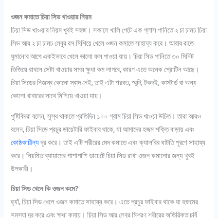
ওজন কমাতে চিয়া সিড খাওয়ার নিয়ম
চিয়া সিড খাওয়ার নিয়ম খুবই সহজ। সকালে খালি পেটে এক গ্লাস পানিতে ২ চা চামচ চিয়া
সিড আর ২ চা চামচ লেবুর রস মিশিয়ে খেলে ওজন কমাতে সাহায্য করে। আবার রাতে
ঘুমানোর আগে একইভাবে খেলে ভালো ফল পাওয়া যায়। চিয়া সিড পানিতে ৩০ মিনিট
ভিজিয়ে রাখলে সেটা খাওয়ার সময় ক্ষুধা কম লাগবে, কারণ এতে অনেক প্রোটিন আছে।
চিয়া সিডের নিজস্ব কোনো স্বাদ নেই, তাই এটা শরবত, স্মুদি, টকদই, কাস্টার্ড বা অন্য
কোনো খাবারের সাথে মিশিয়ে খাওয়া যায়।
পুষ্টিবিদরা বলেন, সুস্থ থাকতে প্রতিদিন ১০০ গ্রাম চিয়া সিড খাওয়া উচিত। তারা আরও
বলেন, চিয়া সিডে প্রচুর ডায়েটারি ফাইবার থাকে, যা আমাদের হজম শক্তি বাড়ায় এবং
কোষ্ঠকাঠিন্য
দূর করে। তাই এটি শরীরের মেদ কমাতে এবং ক্যালরির ঘাটতি পূরণে সাহায্য
করে। নিয়মিত ব্যায়ামের পাশাপাশি ডায়েটে চিয়া সিড রাখা ওজন কমানোর জন্য খুবই
উপকারী।
চিয়া সিড খেলে কি ওজন কমে?
হ্যাঁ, চিয়া সিড খেলে ওজন কমাতে সাহায্য করে। এতে প্রচুর ফাইবার থাকে যা হজমের
সমস্যা দূর করে এবং ক্ষুধা কমায়। চিয়া সিড আর লেবুর মিশ্রণ শরীরের অতিরিক্ত চর্বি