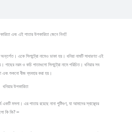
বাদ বাড়াতে, সালাদে, বা অন্যান্য খাবারে ধনিয়া আমাদের প্রায় সবারই
য়ার উপকারিতা ও অপকারিতা
। আজকের ব্লগে আমরা সেগুলোর সম্পর্কে
র অন্তর্গত। একে সিলান্ট্রো নামেও ডাকা হয়। ধনিয়া নামটি সাধারণত এই
। গাছের নরম ও কচি পাতাগুলো সিলান্ট্রো নামে পরিচিত। ধনিয়ার সব
তা এবং শুকনো বীজ ব্যবহার করা হয়।
্য একটি মসলা। এর পাতায় রয়েছে নানা পুষ্টিগুণ, যা আমাদের স্বাস্থ্যের
ুলো কি কি?
–