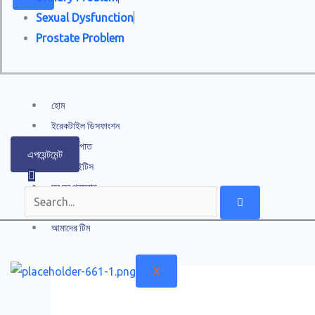
Sexual Dysfunction
Prostate Problem
হোম
ইরেকটাইল ডিসফাংশন
দ্রুত বীর্যপাত
এপয়েন্টমেন্ট
প্রস্টেটাইটিস
ঘন ঘন প্রস্রাব
ক্রনিক পেলভিক পেইন
আমাদের টিম
X