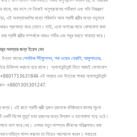
পরে থাকে, যার ফলে সে নিজেই অনুপ্রবেশের গভীরতা এবং গতি নিয়ন্ত্রণ
, এই অবস্থানগুলির মধ্যে পরিবর্তন আনা স্বামী স্ত্রীর মধ্যে নতুনত্ব
ককে আরও প্রাণবন্ত করে তোলে। তাই, একে অপরের সাথে খোলামেলা কথা
টা করা স্বামী স্ত্রীর সম্পর্ককে আরও গভীর এবং মধুর করতে সাহায্য করে।
বাস্থ্য সমস্যার জন্য ইয়েস মেন
ে, উন্নত মানের
পেলভিক স্টিমুলেশন
,
শক ওয়েভ থেরাপি
,
আকুপাংচার
,
 চিকিৎসা করানো হয়ে থাকে। অ্যাপয়েন্টমেন্ট নিতে আজই যোগাযোগ
ুন- +8801753631846 এই নম্বরে এবং উত্তরা শাখায় অ্যাপয়েন্টমেন্ট
করুন- +8801305301247.
র জন্য। এই রাতে স্বামী-স্ত্রী দুজন দুজনকে ঘনিষ্ঠভাবে জানার সূচনা
ি একটি বিশেষ মুহূর্ত যখন দুজনের মধ্যে বিশ্বাস ও ভালোবাসা গড়ে ওঠে।
সাথে ভাগ করে নেয়। এসময় নতুন দাম্পত্য জীবনের পরিকল্পনাও করা
কিভাবে দায়িত্ব পালন করবেন তা নিয়েও আলোচনা করেন। সবচেয়ে