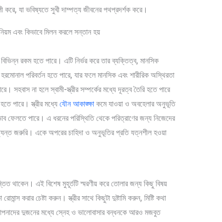
শালী করে, যা ভবিষ্যতে সুখী দাম্পত্য জীবনের পথপ্রদর্শক করে।
 বিভিন্ন রকম হতে পারে। এটি নির্ভর করে তার ব্যক্তিত্ব, মানসিক
ে হরমোনাল পরিবর্তন হতে পারে, যার ফলে মানসিক এবং শারীরিক অস্থিরতা
ে। সহবাস না হলে স্বামী-স্ত্রীর সম্পর্কের মধ্যে দূরত্ব তৈরি হতে পারে
হতে পারে। স্ত্রীর মধ্যে
যৌন আকাঙ্ক্ষা
কমে যাওয়া ও অবহেলার অনুভূতি
 প্রভাব ফেলতে পারে। এ ধরনের পরিস্থিতি থেকে পরিত্রাণের জন্য নিজেদের
যন্ত জরুরি। একে অপরের চাহিদা ও অনুভূতির প্রতি যত্নশীল হওয়া
তিত থাকেন। এই বিশেষ মুহূর্তটি স্মরণীয় করে তোলার জন্য কিছু বিষয়
মান্স করার চেষ্টা করুন। স্ত্রীর সাথে কিছুটা দুষ্টামি করুন, মিষ্টি কথা
আপনাদের দুজনের মধ্যে স্নেহ ও ভালোবাসার বন্ধনকে আরও মজবুত