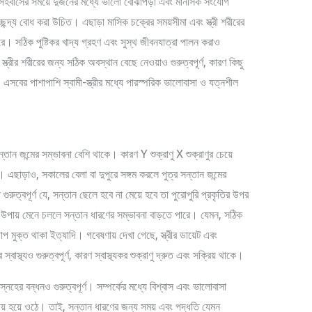
হবাসের সময়ে দুজনের মধ্যে ভালো বোঝাপড়া এবং মানসিক সংযোগ
্ছন্দ্য বোধ করা উচিত। এছাড়া মাসিক চক্রের সময়সীমা এবং স্ত্রী শরীরের
ে। সঠিক পুষ্টিকর খাদ্য গ্রহণ এবং সুস্থ জীবনযাত্রা পালন করাও
্ত্রীর শরীরের জন্য সঠিক অবস্থান বেছে নেওয়াও গুরুত্বপূর্ণ, কারণ কিছু
 এসবের পাশাপাশি স্বামী-স্ত্রীর মধ্যে পারস্পরিক ভালোবাসা ও যত্নশীল
তান জন্মের সম্ভাবনা বেশি থাকে। কারণ Y শুক্রাণু X শুক্রাণুর চেয়ে
 এছাড়াও, সকালের বেলা বা দুপুরে সঙ্গম করলে পুত্র সন্তান জন্মের
ুরুত্বপূর্ণ যে, সন্তান ছেলে হবে না মেয়ে হবে তা পুরোপুরি প্রকৃতির উপর
র উপায় মেনে চললে সন্তান ধারণের সম্ভাবনা বাড়তে পারে। যেমন, সঠিক
াপ মুক্ত থাকা ইত্যাদি। গবেষণায় দেখা গেছে, স্ত্রীর ডায়েট এবং
াস্থ্যও গুরুত্বপূর্ণ, কারণ স্বাস্থ্যকর শুক্রাণু দ্রুত এবং সক্রিয় থাকে।
েহের বন্ধনও গুরুত্বপূর্ণ। সম্পর্কের মধ্যে বিশ্বাস এবং ভালোবাসা
ণীয় হয়ে ওঠে। তাই, সন্তান ধারণের জন্য সময় এবং পদ্ধতি যেমন