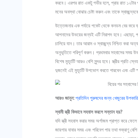
করবে। এরপর রাত একটু গভীর হলে, প্রায় রাত ১২টার পর,
মনের অবস্থা বোঝার চেষ্টা করুন এবং তাকে স্বাচ্ছন্দ্
উত্তেজনার এক পর্যায়ে পকেট থেকে কনডম বের করে ব্য
আপনাদের উভয়ের জন্যই এটি নিরাপদ হবে। এছাড়া, প্রথ
চালিয়ে যান। তার আরাম ও স্বাচ্ছন্দ্য নিশ্চিত করা অত্
অনুভূতিতে পরিপূর্ণ করুন। প্রথমবার সহবাসের সময় উভ
বিশেষ মুহূর্তটি আরও বেশি সুন্দর হবে। স্ত্রীর প্রতি স
দুজনেই এই মুহূর্তটি উপভোগ করতে পারবেন এবং এটি স্
আরও জানুন:
প্রতিদিন পুরুষদের জন্য খেজুরের উপকার
স্বামী স্ত্রী কিভাবে সহবাস করলে সন্তান হয়?
যদি স্ত্রী সহবাস করার সময় অর্গাজম প্রাপ্ত করে ফেলে
জায়গায় যাবার সময় এবং পরিবেশ পায় তথা শুক্রাণু বে