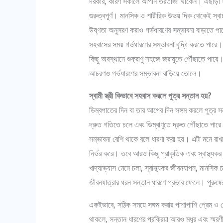
দরকার, কারণ সকালে আপনি তরতাজা থাকেন। এছাড়া স
গুরুত্বপূর্ণ। মানসিক ও শারীরিক উভয় দিক থেকেই স্বাচ
উষ্ণতা অনুসরণ করাও গর্ভধারণের সম্ভাবনা বাড়াতে পার
সহবাসের সময় গর্ভধারণের সম্ভাবনা বৃদ্ধি করতে পারে। স
কিছু অবস্থানে শুক্রাণু সহজে জরায়ুতে পৌঁছাতে পারে।
আচরণও গর্ভধারণের সম্ভাবনা বাড়িয়ে তোলে।
স্বামী স্ত্রী কিভাবে সহবাস করলে পুত্র সন্তান হয়?
ডিম্বপাতের দিন বা তার আগের দিন সঙ্গম করলে পুত্র সন্
দ্রুত গতিতে চলে এবং ডিম্বাণুতে দ্রুত পৌঁছাতে পারে।
সম্ভাবনা বেশি থাকে বলে ধারণা করা হয়। এটা মনে রাখা গ
নির্ভর করে। তবে আরও কিছু প্রাকৃতিক এবং স্বাস্থ্যক
খাদ্যাভ্যাস মেনে চলা, স্বাস্থ্যকর জীবনযাপন, মানসিক চ
জীবনযাত্রার ধরন সন্তান ধারণে প্রভাব ফেলে। পু্রুষের স্ব
একইভাবে, সঠিক সময়ে সঙ্গম করার পাশাপাশি প্রেম ও স্ন
থাকলে, সন্তান ধারণের প্রক্রিয়া আরও মধুর এবং স্মর