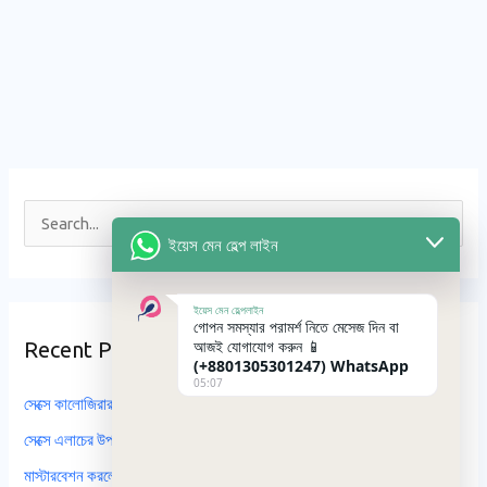
S
ইয়েস মেন হেল্প লাইন
e
a
ইয়েস মেন হেল্পলাইন
r
গোপন সমস্যার পরামর্শ নিতে মেসেজ দিন বা
আজই যোগাযোগ করুন 📱
Recent Posts
c
(+8801305301247)
WhatsApp
05:07
h
সেক্সে কালোজিরার উপকারিতা কি? রাতে কালোজিরা খেলে কি হয়?
f
সেক্সে এলাচের উপকারিতা ও অপকারিতা কি কি?
o
মাস্টারবেশন করলে কি ক্যান্সার হয় এবং এটি করলে কি ওজন কমে?
r