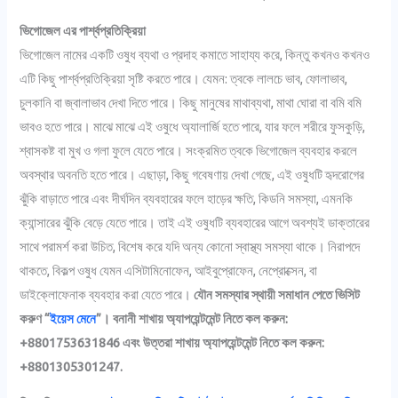
ভিগোজেল এর পার্শ্বপ্রতিক্রিয়া
ভিগোজেল নামের একটি ওষুধ ব্যথা ও প্রদাহ কমাতে সাহায্য করে, কিন্তু কখনও কখনও
এটি কিছু পার্শ্বপ্রতিক্রিয়া সৃষ্টি করতে পারে। যেমন: ত্বকে লালচে ভাব, ফোলাভাব,
চুলকানি বা জ্বালাভাব দেখা দিতে পারে। কিছু মানুষের মাথাব্যথা, মাথা ঘোরা বা বমি বমি
ভাবও হতে পারে। মাঝে মাঝে এই ওষুধে অ্যালার্জি হতে পারে, যার ফলে শরীরে ফুসকুড়ি,
শ্বাসকষ্ট বা মুখ ও গলা ফুলে যেতে পারে। সংক্রমিত ত্বকে ভিগোজেল ব্যবহার করলে
অবস্থার অবনতি হতে পারে। এছাড়া, কিছু গবেষণায় দেখা গেছে, এই ওষুধটি হৃদরোগের
ঝুঁকি বাড়াতে পারে এবং দীর্ঘদিন ব্যবহারের ফলে হাড়ের ক্ষতি, কিডনি সমস্যা, এমনকি
ক্যান্সারের ঝুঁকি বেড়ে যেতে পারে। তাই এই ওষুধটি ব্যবহারের আগে অবশ্যই ডাক্তারের
সাথে পরামর্শ করা উচিত, বিশেষ করে যদি অন্য কোনো স্বাস্থ্য সমস্যা থাকে। নিরাপদে
থাকতে, বিকল্প ওষুধ যেমন এসিটামিনোফেন, আইবুপ্রোফেন, নেপ্রোক্সেন, বা
ডাইক্লোফেনাক ব্যবহার করা যেতে পারে।
যৌন সমস্যার স্থায়ী সমাধান পেতে ভিসিট
করুণ “
ইয়েস মেনে
”। বনানী শাখায় অ্যাপয়েন্টমেন্ট নিতে কল করুন:
+8801753631846 এবং উত্তরা শাখায় অ্যাপয়েন্টমেন্ট নিতে কল করুন:
+8801305301247.