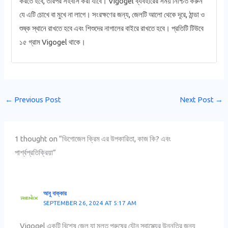
করতে হবে, তারপর সহবাস করা যাবে। Vigogel ব্যবহারের সময় নিশ্চিত করুন
যে এটি চোখে বা মুখে না লাগে। সংরক্ষণের জন্য, জেলটি আলো থেকে দূরে, ঠান্ডা ও
শুষ্ক স্থানে রাখতে হবে এবং শিশুদের নাগালের বাইরে রাখতে হবে। প্রতিটি টিউবে
১৫ গ্রাম Vigogel থাকে।
←
Previous Post
Next Post
→
1 thought on “ভিগোজেল ক্রিম এর উপকারিতা, কাজ কি? এবং
পার্শ্বপ্রতিক্রিয়া”
আবু বাক্কার
SEPTEMBER 26, 2024 AT 5:17 AM
Vigogel একটি বিশেষ জেল যা মূলত পুরুষের যৌন স্বাস্থ্যের উন্নতির জন্য