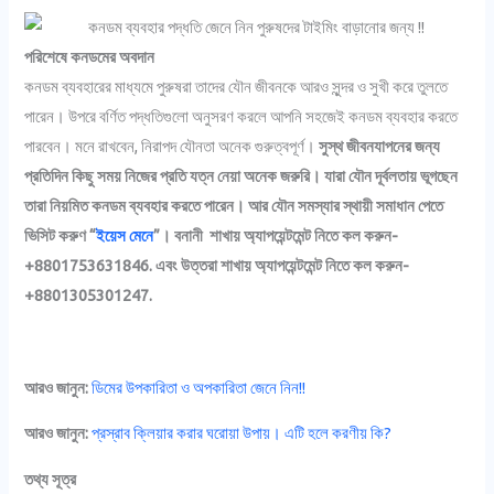
পরিশেষে কনডমের অবদান
কনডম ব্যবহারের মাধ্যমে পুরুষরা তাদের যৌন জীবনকে আরও সুন্দর ও সুখী করে তুলতে
পারেন। উপরে বর্ণিত পদ্ধতিগুলো অনুসরণ করলে আপনি সহজেই কনডম ব্যবহার করতে
পারবেন। মনে রাখবেন, নিরাপদ যৌনতা অনেক গুরুত্বপূর্ণ।
সুস্থ জীবনযাপনের জন্য
প্রতিদিন কিছু সময় নিজের প্রতি যত্ন নেয়া অনেক জরুরি। যারা যৌন দূর্বলতায় ভূগছেন
তারা নিয়মিত কনডম ব্যবহার করতে পারেন। আর যৌন সমস্যার স্থায়ী সমাধান পেতে
ভিসিট করুণ “
ইয়েস মেনে
”। বনানী শাখায় অ্যাপয়েন্টমেন্ট নিতে কল করুন-
+8801753631846. এবং উত্তরা শাখায় অ্যাপয়েন্টমেন্ট নিতে কল করুন-
+8801305301247.
আরও জানুন:
ডিমের উপকারিতা ও অপকারিতা জেনে নিন!!
আরও জানুন:
প্রস্রাব ক্লিয়ার করার ঘরোয়া উপায়। এটি হলে করণীয় কি?
তথ্য সূত্র