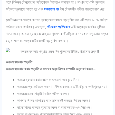
মতো বিভিন্ন যৌনরোগের প্রতিরোধক হিসেবেও ব্যবহৃত হয়। সাধারণত এটি পুরুষদের
উত্থিত পুরুষাঙ্গে পরানো হয় এবং
সহবাসের পর
বীর্য যৌনসঙ্গীর শরীরে প্রবেশে বাধা দেয়।
জন্মনিয়ন্ত্রণের ক্ষেত্রে, কনডম ব্যবহারের সবচেয়ে বড় সুবিধা হল এটি প্রায় ৯৮% পর্যন্ত
গর্ভধারণ রোধে কার্যকর। এছাড়াও,
যৌনরোগ প্রতিরোধে
এটি অত্যন্ত কার্যকর ভূমিকা
পালন করে। কনডম ব্যবহারের মাধ্যমে পুরুষদের যৌনক্রিয়ার সময়কাল বাড়ানোও সম্ভব
হয়, যা অনেক ক্ষেত্রে এটির একটি বড় সুবিধা রয়েছে।
কনডম ব্যবহার পদ্ধতি
কনডম ব্যবহার করার পদ্ধতি ও
সময়ের জন্য নিচের ধাপগুলি অনুসরণ করুন –
কনডম ব্যবহার করার আগে হাত ভালো করে ধুয়ে নিন।
কনডমের প্যাকেট চেক করুন। নিশ্চিত করুন যে এটি ছেঁড়া বা ক্ষতিগ্রস্ত নয়।
কনডমের মেয়াদোত্তীর্ণ তারিখ পরীক্ষা করুন।
আপনার লিঙ্গের আকারের সাথে মানানসই কনডম নির্বাচন করুন।
ভালো মানের কনডম ব্যবহার করুন যা আরামদায়ক এবং নিরাপদ।
লিঙ্গের মাথার অংশে থাকা রিজার্ভারটিকে আঙ্গুল দিয়ে ভেঙে ফেলুন।