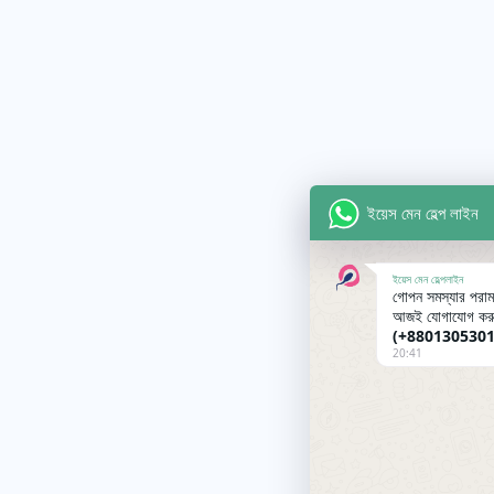
ইয়েস মেন হেল্প লাইন
ইয়েস মেন হেল্পলাইন
গোপন সমস্যার পরামর
আজই যোগাযোগ কর
(+8801305301
20:41