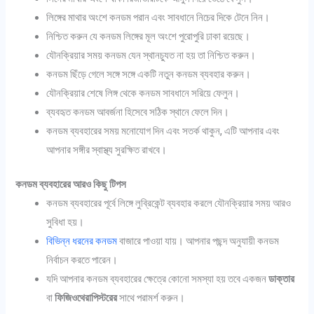
লিঙ্গের মাথার অংশে কনডম পরান এবং সাবধানে নিচের দিকে টেনে নিন।
নিশ্চিত করুন যে কনডম লিঙ্গের মূল অংশে পুরোপুরি ঢাকা রয়েছে।
যৌনক্রিয়ার সময় কনডম যেন স্থানচ্যুত না হয় তা নিশ্চিত করুন।
কনডম ছিঁড়ে গেলে সঙ্গে সঙ্গে একটি নতুন কনডম ব্যবহার করুন।
যৌনক্রিয়ার শেষে লিঙ্গ থেকে কনডম সাবধানে সরিয়ে ফেলুন।
ব্যবহৃত কনডম আবর্জনা হিসেবে সঠিক স্থানে ফেলে দিন।
কনডম ব্যবহারের সময় মনোযোগ দিন এবং সতর্ক থাকুন, এটি আপনার এবং
আপনার সঙ্গীর স্বাস্থ্য সুরক্ষিত রাখবে।
কনডম ব্যবহারের আরও কিছু টিপস
কনডম ব্যবহারের পূর্বে লিঙ্গে লুব্রিকেন্ট ব্যবহার করলে যৌনক্রিয়ার সময় আরও
সুবিধা হয়।
বিভিন্ন ধরনের কনডম
বাজারে পাওয়া যায়। আপনার পছন্দ অনুযায়ী কনডম
নির্বাচন করতে পারেন।
যদি আপনার কনডম ব্যবহারের ক্ষেত্রে কোনো সমস্যা হয় তবে একজন
ডাক্তার
বা
ফিজিওথেরাপিস্টরের
সাথে পরামর্শ করুন।