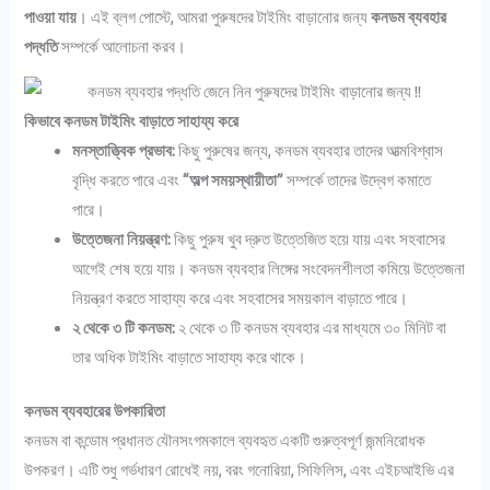
পাওয়া যায়
। এই ব্লগ পোস্টে, আমরা পুরুষদের টাইমিং বাড়ানোর জন্য
কনডম ব্যবহার
পদ্ধতি
সম্পর্কে আলোচনা করব।
কিভাবে কনডম টাইমিং বাড়াতে সাহায্য করে
মনস্তাত্ত্বিক প্রভাব:
কিছু পুরুষের জন্য, কনডম ব্যবহার তাদের আত্মবিশ্বাস
বৃদ্ধি করতে পারে এবং
“অল্প সময়স্থায়ীতা”
সম্পর্কে তাদের উদ্বেগ কমাতে
পারে।
উত্তেজনা নিয়ন্ত্রণ:
কিছু পুরুষ খুব দ্রুত উত্তেজিত হয়ে যায় এবং সহবাসের
আগেই শেষ হয়ে যায়। কনডম ব্যবহার লিঙ্গের সংবেদনশীলতা কমিয়ে উত্তেজনা
নিয়ন্ত্রণ করতে সাহায্য করে এবং সহবাসের সময়কাল বাড়াতে পারে।
২ থেকে ৩ টি কনডম:
২ থেকে ৩ টি কনডম ব্যবহার এর মাধ্যমে ৩০ মিনিট বা
তার অধিক টাইমিং বাড়াতে সাহায্য করে থাকে।
কনডম ব্যবহারের উপকারিতা
কনডম বা কন্ডোম প্রধানত যৌনসংগমকালে ব্যবহৃত একটি গুরুত্বপূর্ণ জন্মনিরোধক
উপকরণ। এটি শুধু গর্ভধারণ রোধেই নয়, বরং গনোরিয়া, সিফিলিস, এবং এইচআইভি এর