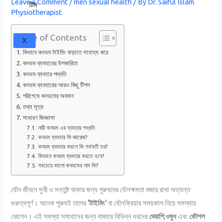
Leave a Comment
/
men sexual health
/ By
Dr. Saiful Islam
টিম
Physiotherapist
Table of Contents
X
কিভাবে কনডম টাইমিং বাড়াতে সাহায্য করে
কনডম ব্যবহারের উপকারিতা
কনডম ব্যবহার পদ্ধতি
কনডম ব্যবহারের আরও কিছু টিপস
পরিশেষে কনডমের অবদান
তথ্য সূত্র
সাধারণ জিজ্ঞাসা
নারী কনডম এর ব্যবহার পদ্ধতি
কনডম ব্যবহার কি জায়েজ?
কনডম ব্যবহার করলে কি গর্ভবতী হয়?
কিভাবে কনডম ব্যবহার করতে হবে?
সবচেয়ে ভালো কনডমের নাম কি?
যৌন জীবনে সুখী ও সন্তুষ্ট থাকার জন্য পুরুষদের যৌনক্ষমতা বজায় রাখা অত্যন্ত
গুরুত্বপূর্ণ। অনেক পুরুষই তাদের
‘টাইমিং’
বা যৌনক্রিয়ার সময়কাল নিয়ে সমস্যায়
ভোগেন। এই সমস্যা সমাধানের জন্য বাজারে বিভিন্ন ধরনের
থেরাপি
,
ওষুধ
এবং
কৌশল