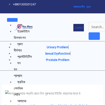
Skip
+8801305301247
আমাদের টিম
ব্লগ
to
content
হোম
এপয়েন্টমেন্ট
ইরেকটাইল
ডিসফাংশন
দ্রুত
Urinary Problem
বীর্যপাত
Sexual Dysfunction
প্রস্টেটাইটিস
Prostate Problem
ঘন
ঘন
প্রস্রাব
ক্রনিক
পেলভিক
পেইন
আমাদের