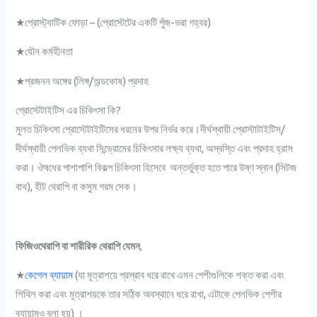
★প্রোস্ট্যাটিক ফোড়া – (প্রোস্টেটের একটি পুঁজ-ভরা গহ্বর)
★যৌন কর্মহীনতা
★প্রজনন অঙ্গের (লিঙ্গ/অন্ডকোষ) প্রদাহ
প্রোস্টেটাইটিস এর চিকিৎসা কি?
মুলত চিকিৎসা প্রোস্টেটাইটিসের ধরনের উপর নির্ভর করে।দীর্ঘস্থায়ী প্রোস্টাটাইটিস/
দীর্ঘস্থায়ী পেলভিক ব্যথা সিন্ড্রোমের চিকিৎসার লক্ষ্য ব্যথা, অস্বস্তি এবং প্রদাহ হ্রাস
করা। ঔষধের পাশাপাশি বিকল্প চিকিৎসা হিসেবে অন্তর্ভুক্ত হতে পারে উষ্ণ স্নান (সিটজ
বাথ), হীট থেরাপি বা কসুম গরম সেক।
ফিজিওথেরাপি বা শারীরিক থেরাপি যেমন
,
★
কেগেল ব্যায়াম
(যা মূত্রাশয়ে প্রস্রাব ধরে রাখে এমন পেশীগুলিকে শক্ত করা এবং
শিথিল করা এবং মূত্রাশয়কে তার সঠিক অবস্থানে ধরে রাখা, এটাকে পেলভিক পেশীর
ব্যায়ামও বলা হয়) ।