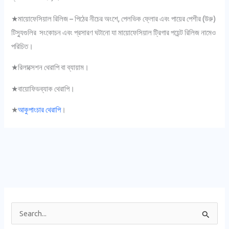
★মায়োফেসিয়াল রিলিজ – পিঠের নীচের অংশে, পেলভিক ফ্লোর এবং পায়ের পেশীর (উরু)
টিস্যুগুলির সংকোচন এবং প্রসারণ ঘটানো যা মায়োফেসিয়াল ট্রিগার পয়েন্ট রিলিজ নামেও
পরিচিত।
★রিলাক্সেশন থেরাপি বা ব্যায়াম।
★বায়োফিডব্যাক থেরাপি।
★
আকুপাংচার থেরাপি
।
S