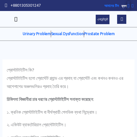
Skip
+8801305301247
আমাদের টিম
ব্লগ
to
এপয়েন্টমেন্ট
content
Urinary Problem
Sexual Dysfunction
Prostate Problem
প্রোস্টাটাইটিস কি?
প্রোস্টাটাইটিস হলো প্রোস্টেট গ্ল্যান্ড এর প্রদাহ যা প্রোস্টেট এবং কখনও কখনও এর
আশেপাশের অঞ্চলগুলিরও প্রদাহ তৈরি করে।
চিকিৎসা বিজ্ঞানীরা চার ধরণের প্রোস্টাটাইটিস সনাক্ত করেছেন
:
১. ক্রনিক প্রোস্টাটাইটিস বা দীর্ঘস্থায়ী পেলভিক ব্যথা সিন্ড্রোম।
২. একিউট ব্যাকটেরিয়াল প্রোস্টেটাইটিস।