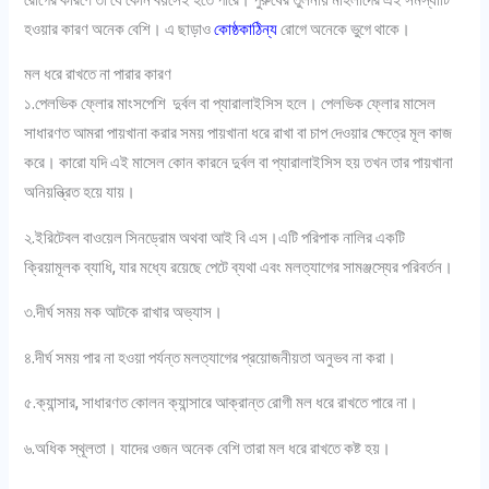
হওয়ার কারণ অনেক বেশি। এ ছাড়াও
কোষ্ঠকাঠিন্য
রোগে অনেকে ভুগে থাকে।
মল ধরে রাখতে না পারার কারণ
১.পেলভিক ফ্লোর মাংসপেশি দুর্বল বা প্যারালাইসিস হলে। পেলভিক ফ্লোর মাসেল
সাধারণত আমরা পায়খানা করার সময় পায়খানা ধরে রাখা বা চাপ দেওয়ার ক্ষেত্রে মূল কাজ
করে। কারো যদি এই মাসেল কোন কারনে দুর্বল বা প্যারালাইসিস হয় তখন তার পায়খানা
অনিয়ন্ত্রিত হয়ে যায়।
২.ইরিটেবল বাওয়েল সিনড্রোম অথবা আই বি এস।এটি পরিপাক নালির একটি
ক্রিয়ামূলক ব্যাধি, যার মধ্যে রয়েছে পেটে ব্যথা এবং মলত্যাগের সামঞ্জস্যের পরিবর্তন।
৩.দীর্ঘ সময় মক আটকে রাখার অভ্যাস।
৪.দীর্ঘ সময় পার না হওয়া পর্যন্ত মলত্যাগের প্রয়োজনীয়তা অনুভব না করা।
৫.ক্যান্সার, সাধারণত কোলন ক্যান্সারে আক্রান্ত রোগী মল ধরে রাখতে পারে না।
৬.অধিক স্থূলতা। যাদের ওজন অনেক বেশি তারা মল ধরে রাখতে কষ্ট হয়।