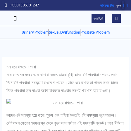
Skip
+8801305301247
আমাদের টিম
ব্লগ
to
এপয়েন্টমেন্ট
content
Urinary Problem
Sexual Dysfunction
Prostate Problem
মল ধরে রাখতে না পারা
সাধারণত মল ধরে রাখতে না পারা বলতে আমরা বুঝি, কারো যদি পায়খানা চাপ দেয় তখন
তিনি যদি পায়খানা নিয়ন্ত্রণে রাখতে না পারেন। মানে ধরে রাখতে না পারেন অথবা নিজে
নিজে পায়খানা হয়ে যাওয়া অথবা বাথরুমে যাওয়ার আগেই পায়খানা হয়ে যাওয়া।
কাদের এই সমস্যা হয়ে থাকে: পুরুষ এবং মহিলা উভয়েই এই সমস্যায় ভুগে থাকেন।
বেশিরভাগ ক্ষেত্রে মধ্যবয়স্ক থেকে বৃদ্ধ বয়স পর্যন্ত এই সমস্যাটি প্রকট। তবে বিভিন্ন
রোগের কারণে তা যে কোন বয়সেই হতে পারে। পুরুষের তুলনায় মহিলাদের এই সমস্যাটি